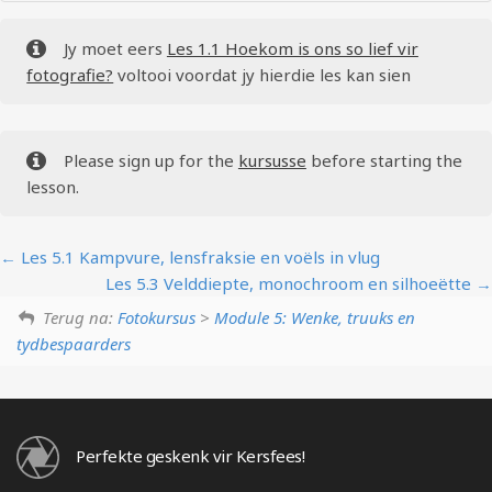
Jy moet eers
Les 1.1 Hoekom is ons so lief vir
fotografie?
voltooi voordat jy hierdie les kan sien
Please sign up for the
kursusse
before starting the
lesson.
Les 5.1 Kampvure, lensfraksie en voëls in vlug
Les 5.3 Velddiepte, monochroom en silhoeëtte
Terug na:
Fotokursus
>
Module 5: Wenke, truuks en
tydbespaarders
Perfekte geskenk vir Kersfees!