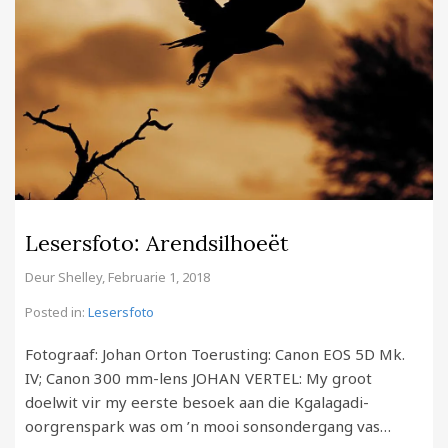
Lesersfoto: Arendsilhoeët
Deur
Shelley
,
Februarie 1, 2018
Posted in:
Lesersfoto
Fotograaf: Johan Orton Toerusting: Canon EOS 5D Mk.
IV; Canon 300 mm-lens JOHAN VERTEL: My groot
doelwit vir my eerste besoek aan die Kgalagadi-
oorgrenspark was om ’n mooi sonsondergang vas…