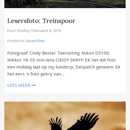
Lesersfoto: Treinspoor
Deur
Shelley
,
Februarie 8, 2018
Posted in:
Lesersfoto
Fotograaf: Cindy Bester Toerusting: Nikon D5100;
Nikkor 18-55 mm-lens CINDY SKRYF: Ek het dié foto
een middag laat op my tuisdorp, Despatch geneem. Ek
het eers ’n foto gekry van…
LEES MEER