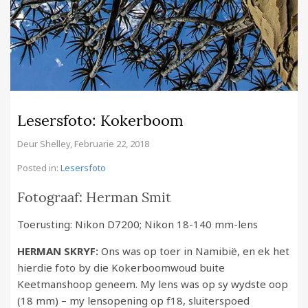
Lesersfoto: Kokerboom
Deur
Shelley
,
Februarie 22, 2018
Posted in:
Lesersfoto
Fotograaf: Herman Smit
Toerusting: Nikon D7200; Nikon 18-140 mm-lens
HERMAN SKRYF:
Ons was op toer in Namibië, en ek het
hierdie foto by die Kokerboomwoud buite
Keetmanshoop geneem. My lens was op sy wydste oop
(18 mm) – my lensopening op f18, sluiterspoed