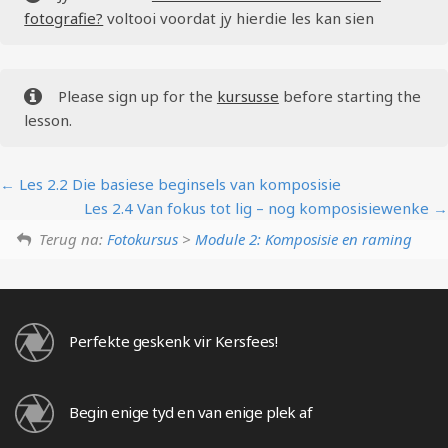
fotografie?
voltooi voordat jy hierdie les kan sien
Please sign up for the
kursusse
before starting the
lesson.
Les 2.2 Die basiese beginsels van komposisie
Les 2.4 Van fokus tot lig – nog komposisiewenke
Terug na:
Fotokursus
>
Module 2: Komposisie en raming
Perfekte geskenk vir Kersfees!
Begin enige tyd en van enige plek af